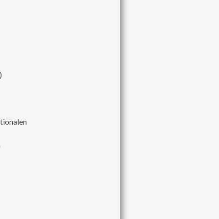
)
tionalen
m