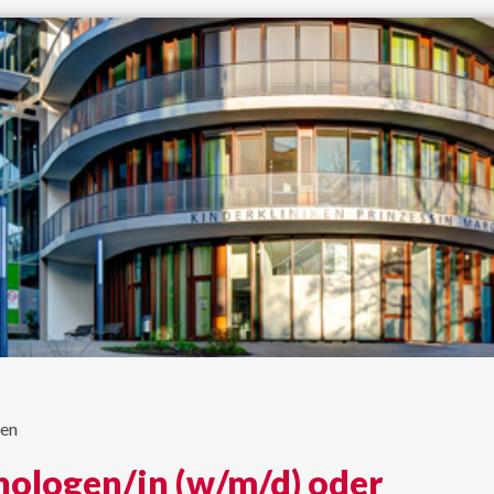
nen
ologen/in (w/m/d) oder