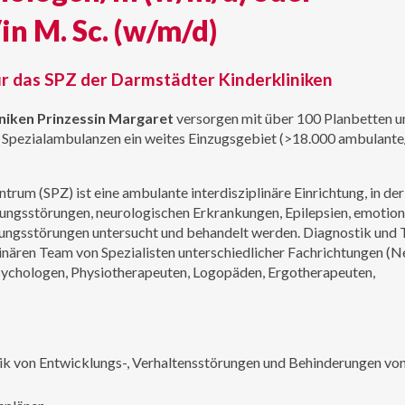
in M. Sc. (w/m/d)
 für das SPZ der Darmstädter Kinderkliniken
niken Prinzessin Margaret
versorgen mit über 100 Planbetten u
 Spezialambulanzen ein weites Einzugsgebiet (>18.000 ambulante
trum (SPZ) ist eine ambulante interdisziplinäre Einrichtung, in de
ungsstörungen, neurologischen Erkrankungen, Epilepsien, emotion
stungsstörungen untersucht und behandelt werden. Diagnostik und 
plinären Team von Spezialisten unterschiedlicher Fachrichtungen (N
sychologen, Physiotherapeuten, Logopäden, Ergotherapeuten,
ik von Entwicklungs-, Verhaltensstörungen und Behinderungen vo