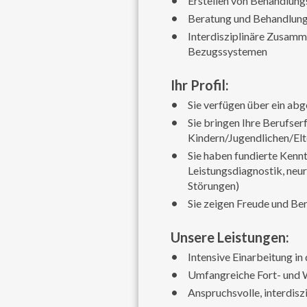
Erstellen von Behandlung
Beratung und Behandlung 
Interdisziplinäre Zusamm
Bezugssystemen
Ihr Profil:
Sie verfügen über ein a
Sie bringen Ihre Berufser
Kindern/Jugendlichen/El
Sie haben fundierte Kennt
Leistungsdiagnostik, neu
Störungen)
Sie zeigen Freude und Be
Unsere Leistungen:
Intensive Einarbeitung i
Umfangreiche Fort- und W
Anspruchsvolle, interdisz