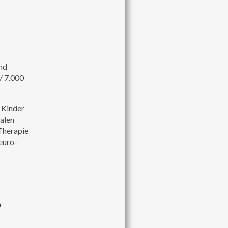
nd
/ 7.000
r Kinder
alen
Therapie
euro-
n