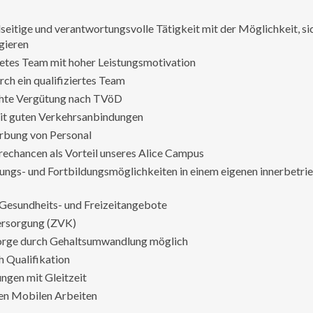
lseitige und verantwortungsvolle Tätigkeit mit der Möglichkeit, si
gieren
ldetes Team mit hoher Leistungsmotivation
rch ein qualifiziertes Team
echte Vergütung nach TVöD
mit guten Verkehrsanbindungen
rbung von Personal
rechancen als Vorteil unseres Alice Campus
ungs- und Fortbildungsmöglichkeiten in einem eigenen innerbetri
e Gesundheits- und Freizeitangebote
versorgung (ZVK)
orge durch Gehaltsumwandlung möglich
h Qualifikation
ungen mit Gleitzeit
gen Mobilen Arbeiten