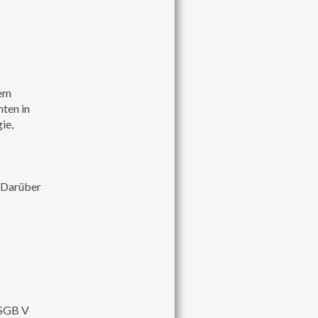
dem
nten in
ie,
 Darüber
 SGB V