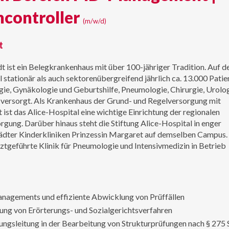
ncontroller
(m/w/d)
t
 ist ein Belegkrankenhaus mit über 100-jähriger Tradition. Auf 
tationär als auch sektorenübergreifend jährlich ca. 13.000 Patie
ie, Gynäkologie und Geburtshilfe, Pneumologie, Chirurgie, Urolog
ersorgt. Als Krankenhaus der Grund- und Regelversorgung mit
t ist das Alice-Hospital eine wichtige Einrichtung der regionalen
rgung. Darüber hinaus steht die Stiftung Alice-Hospital in enger
dter Kinderkliniken Prinzessin Margaret auf demselben Campus.
ztgeführte Klinik für Pneumologie und Intensivmedizin in Betrieb
agements und effiziente Abwicklung von Prüffällen
ung von Erörterungs- und Sozialgerichtsverfahren
ungsleitung in der Bearbeitung von Strukturprüfungen nach § 275