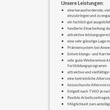
Unsere Leistungen:
eine herausfordernde, vie
einzubringen und zu enga
ein fachlich gut ausgebi
fundierte Einarbeitung du
attraktive leistungsger
eine sehr günstige Lage 
Prämiensystem bei Anwe
Entwicklungs- und Karrie
sehr gute Weiterentwickl
Fortbildungsprogramm
attraktive und vielfältig
eine betriebliche Alters
bezuschusste Altersvors
Entgelt nach TVöD je nac
flexible Arbeitszeitregel
Möglichkeit zum anteili