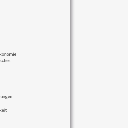
ökonomie
sches
hrungen
keit